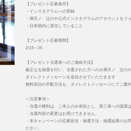
日数・人数
【プレゼント応募条件】
・インスタグラムへの登録
・満天ノ 辻のや公式インスタグラムのアカウントをフ
宿泊検索・ご予約
・日本国内に居住していること
【プレゼント応募期間】
予約確認・変更・キャンセル
法人ログイン
H.I.S.商品券交換申し込み
2/19～25
【プレゼント当選者へのご連絡方法】
厳正なる抽選を行い、当選された方へのみ満天ノ 辻の
ダイレクトメッセージを送信させていただきます
無料宿泊の手配方法も、ダイレクトメッセージにてご案
＜注意事項＞
・当選の権利は、ご本人のみ有効とし、第三者への譲渡
・当選内容の変更はお受けできません。
・本キャンペーンの応募状況・抽選方法・抽選結果のお
ださい。