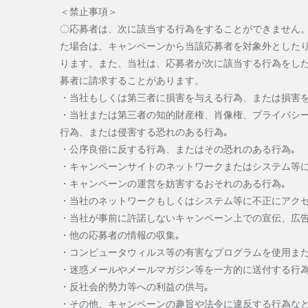
＜禁止事項＞
〇応募者は、次に該当する行為をすることができません
た場合は、キャンペーンから当該応募者を対象外とした
ります。また、当社は、応募者が次に該当する行為をし
募者に請求することがあります。
・当社もしくは第三者に損害を与える行為、または損害を
・当社または第三者の知的財産権、肖像権、プライバシ
行為、または侵害する恐れのある行為｡
・公序良俗に反する行為、またはその恐れのある行為｡
・キャンペーンサイトのネットワークまたはシステム等に
・キャンペーンの運営を妨害するおそれのある行為｡
・当社のネットワークもしくはシステム等に不正にアクセ
・当社が事前に許諾しないキャンペーン上での宣伝、広告
・他の応募者の情報の収集｡
・コンピュータウィルス等の有害なプログラムを使用また
・迷惑メールやメールマガジン等を一方的に送付する行為
・反社会的勢力等への利益の供与｡
・その他、キャンペーンの趣旨や法令に違反する行為など