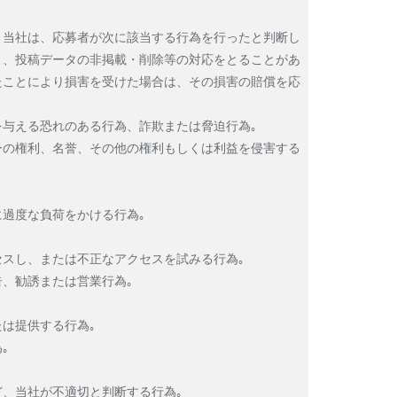
。当社は、応募者が次に該当する行為を行ったと判断し
り、投稿データの非掲載・削除等の対応をとることがあ
たことにより損害を受けた場合は、その損害の賠償を応
与える恐れのある行為、詐欺または脅迫行為｡
ーの権利、名誉、その他の権利もしくは利益を侵害する
過度な負荷をかける行為｡
スし、または不正なアクセスを試みる行為｡
、勧誘または営業行為｡
は提供する行為｡
｡
、当社が不適切と判断する行為｡