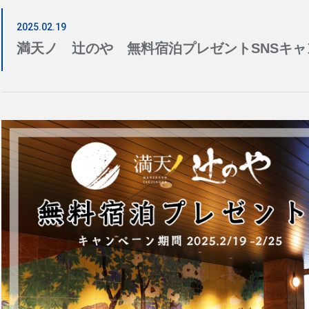
2025.02.19
日
月
満天ノ 辻のや 無料宿泊プレゼントSNSキ
2
3
9
10
16
17
23
24
30
31