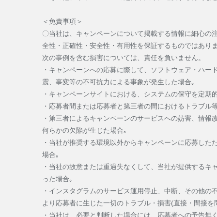
＜免責事項＞
〇当社は、キャンペーンについて掲載する情報に細心の
全性・正確性・安全性・有用性を保証するものではありま
次の事例を含む損害については、責任を負いません。
・キャンペーンへの応募に際して、ソフトウェア・ハー
震、事変等の不可抗力による事象が発生した場合｡
・キャンペーンサイトにおける、システムの保守を定期的
・応募者間または応募者と第三者の間におけるトラブル等
・第三者によるキャンペーンのサービスへの妨害、情報
何らかの欠陥が生じた場合｡
・当社が推奨する環境以外からキャンペーンに応募した
場合｡
・当社の故意または重過失なくして、当社が提供するキ
った場合｡
・インスタグラムのサービス運用停止、中断、その他の
より応募者に生じた一切のトラブル・損害(直接・間接を
・当社は、必要と判断した場合には、応募者への予告無