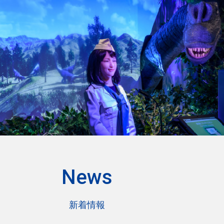
トップページ
Reservation
会社概要
宿泊予約
プレスリリース
News
ウォーター
マーク
ホテル
グアム
リーフ
ホテル
プライバシーポリシー
新着情報
026
年
8
月
2026
年
特定商取引法に基づく表記（ジム）