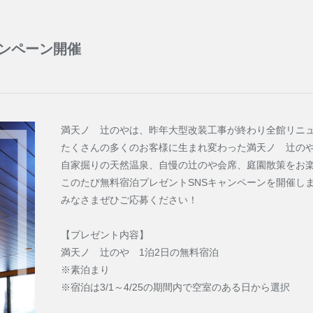
火
水
木
金
土
日
月
火
水
パンフレット
ャンペーン開催
カスタマーハラスメントに対する基本方
1
1
2
4
5
6
7
8
6
7
8
9
株式会社エ
満天ノ 辻のやは、昨年大型改装工事が終わり全館リニ
11
12
13
14
15
13
14
15
16
たくさんの多くのお客様に生まれ変わった満天ノ 辻の
自家掘りの天然温泉、自慢の辻のや会席、庭園散策をお
18
19
20
21
22
20
21
22
23
このたび無料宿泊プレゼントSNSキャンペーンを開催し
みなさまぜひご応募ください！
お問
25
26
27
28
29
27
28
29
30
【プレゼント内容】
満天ノ 辻のや 1泊2日の無料宿泊
※素泊まり
※宿泊は3/1～4/25の期間内で空室のある日から選択