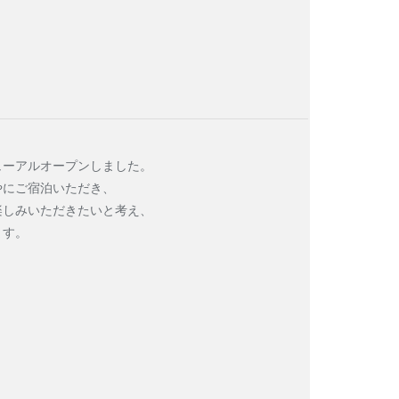
木
金
土
再生事業プロジェクト
針
3
4
5
10
11
12
イチ・アイ・エスはこちら
ューアルオープンしました。
17
18
19
やにご宿泊いただき、
楽しみいただきたいと考え、
24
25
26
ます。
い合わせ